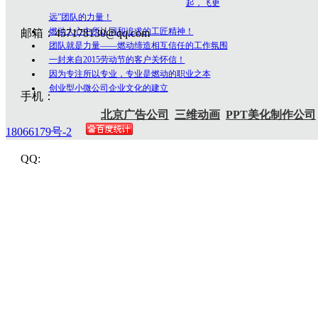
起，飞更
远”团队的力量！
燃动人心中所认同和追求的工匠精神！
邮箱：457178130@qq.com
团队就是力量——燃动缔造相互信任的工作氛围
一封来自2015劳动节的客户关怀信！
因为专注所以专业，专业是燃动的职业之本
创业型小微公司企业文化的建立
手机：
北京广告公司
三维动画
PPT美化制作公司
18066179号-2
QQ: