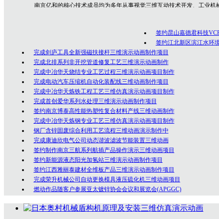
南京亿和
的核心技术成员均为多年从事视觉三维互动技术开发、工业机
专业技术人员，是一群勇于创新、充满激情的年轻人团队，在为众多客户的
制作经验！
签约昆山嘉德君科技VC
公司坚持以创意为核心的客户服务价值，秉承以专业技术为先导，以诚
签约江北新区滨江水环
完成剑庐工具全新强磁扶接杆三维演示动画制作项目
完成北排系列非开挖管道修复工艺三维演示动画制作
完成中冶华天烧结专业工艺过程三维演示动画项目制作
完成电动汽车压缩机自动化装配线三维动画制作项目
完成中冶华天炼铁工程工艺三维仿真演示动画项目制作
完成首创爱华系列水处理三维演示动画制作项目
签约南京博泰高性能热塑性复合材料产线三维动画制作
完成中冶华天炼钢专业工艺三维仿真演示动画项目制作
钢厂含锌固废综合利用工艺流程三维动画演示制作中
完成康迪欣电气公司动态谐波滤波节能装置三维动画
签约制作南京三航系列航插产品操作演示三维动画项目
签约新能源液态阳光加氢站三维演示动画制作项目
签约江西雅丽泰建材全维板产品三维演示动画制作项目
完成荣升机械公司自动更换模具液压硫化机三维动画项目
燃动作品随客户参展亚太镀锌协会会议和展览会(APGGC)