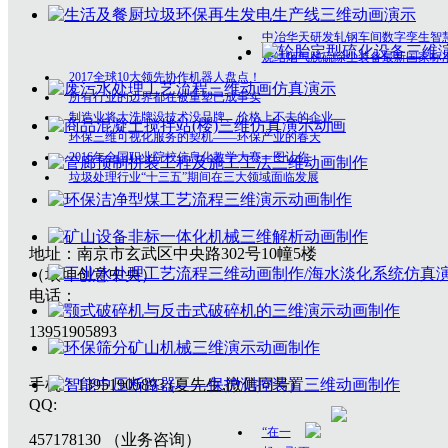
中冶华天研发轧钢车间数字孪生智
烧结烟气脱硫除尘装备最新国家标
2017全球10大领先协作机器人盘点！
所有行业的边界都在被重塑已成事实
制造业将大洗牌没技术没品牌、价格上不去的企业
环保三维可视化服务的契机——环保产业的春天
2016年全国职业院校信息化教学大赛一图让你
垃圾处理行业“十三五”期间在三大领域面临发展
地址：南京市玄武区中央路302号10幢5楼
（垠坤创意中央）
电话：
13951905893
手机：13951905893 (夏先生,微信同号)
QQ:
“在一
457178130 （业务咨询）