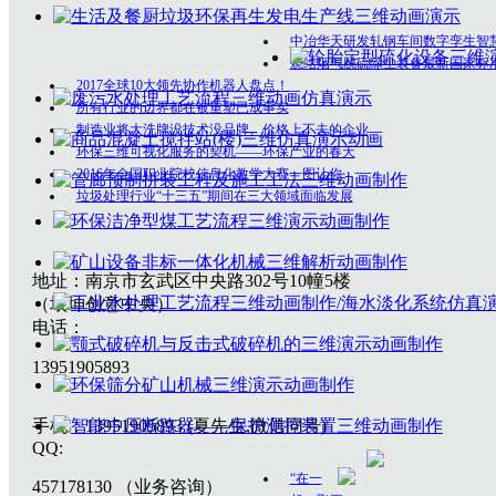
中冶华天研发轧钢车间数字孪生智
烧结烟气脱硫除尘装备最新国家标
2017全球10大领先协作机器人盘点！
所有行业的边界都在被重塑已成事实
制造业将大洗牌没技术没品牌、价格上不去的企业
环保三维可视化服务的契机——环保产业的春天
2016年全国职业院校信息化教学大赛一图让你
垃圾处理行业“十三五”期间在三大领域面临发展
地址：南京市玄武区中央路302号10幢5楼
（垠坤创意中央）
电话：
13951905893
手机：13951905893 (夏先生,微信同号)
QQ:
“在一
457178130 （业务咨询）