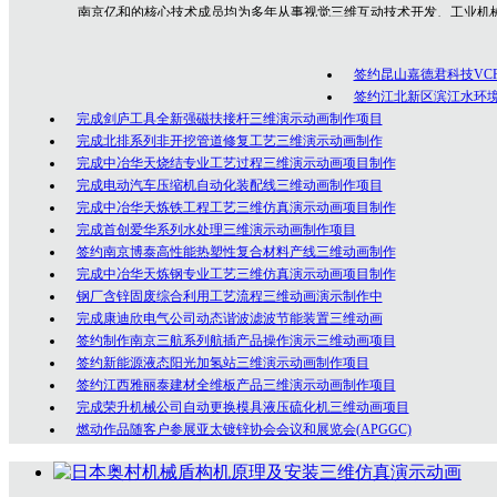
南京亿和
的核心技术成员均为多年从事视觉三维互动技术开发、工业机
专业技术人员，是一群勇于创新、充满激情的年轻人团队，在为众多客户的
制作经验！
签约昆山嘉德君科技VC
公司坚持以创意为核心的客户服务价值，秉承以专业技术为先导，以诚
签约江北新区滨江水环
完成剑庐工具全新强磁扶接杆三维演示动画制作项目
完成北排系列非开挖管道修复工艺三维演示动画制作
完成中冶华天烧结专业工艺过程三维演示动画项目制作
完成电动汽车压缩机自动化装配线三维动画制作项目
完成中冶华天炼铁工程工艺三维仿真演示动画项目制作
完成首创爱华系列水处理三维演示动画制作项目
签约南京博泰高性能热塑性复合材料产线三维动画制作
完成中冶华天炼钢专业工艺三维仿真演示动画项目制作
钢厂含锌固废综合利用工艺流程三维动画演示制作中
完成康迪欣电气公司动态谐波滤波节能装置三维动画
签约制作南京三航系列航插产品操作演示三维动画项目
签约新能源液态阳光加氢站三维演示动画制作项目
签约江西雅丽泰建材全维板产品三维演示动画制作项目
完成荣升机械公司自动更换模具液压硫化机三维动画项目
燃动作品随客户参展亚太镀锌协会会议和展览会(APGGC)