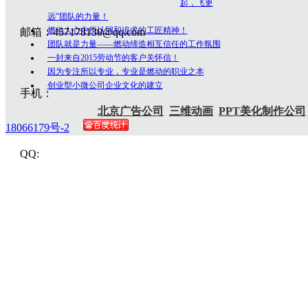
起，飞更
远”团队的力量！
燃动人心中所认同和追求的工匠精神！
邮箱：457178130@qq.com
团队就是力量——燃动缔造相互信任的工作氛围
一封来自2015劳动节的客户关怀信！
因为专注所以专业，专业是燃动的职业之本
创业型小微公司企业文化的建立
手机：
北京广告公司
三维动画
PPT美化制作公司
18066179号-2
QQ: