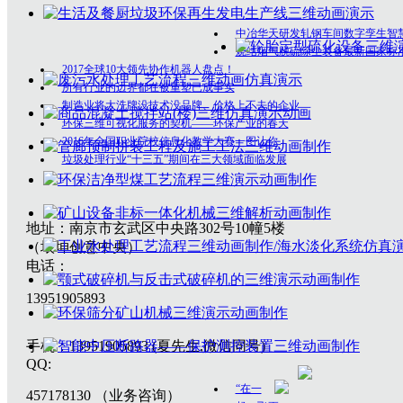
中冶华天研发轧钢车间数字孪生智
烧结烟气脱硫除尘装备最新国家标
2017全球10大领先协作机器人盘点！
所有行业的边界都在被重塑已成事实
制造业将大洗牌没技术没品牌、价格上不去的企业
环保三维可视化服务的契机——环保产业的春天
2016年全国职业院校信息化教学大赛一图让你
垃圾处理行业“十三五”期间在三大领域面临发展
地址：南京市玄武区中央路302号10幢5楼
（垠坤创意中央）
电话：
13951905893
手机：13951905893 (夏先生,微信同号)
QQ:
“在一
457178130 （业务咨询）