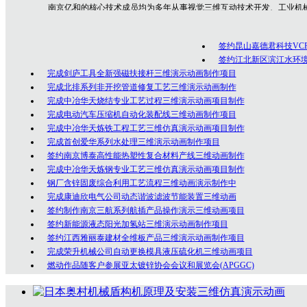
南京亿和
的核心技术成员均为多年从事视觉三维互动技术开发、工业机
专业技术人员，是一群勇于创新、充满激情的年轻人团队，在为众多客户的
制作经验！
签约昆山嘉德君科技VC
公司坚持以创意为核心的客户服务价值，秉承以专业技术为先导，以诚
签约江北新区滨江水环
完成剑庐工具全新强磁扶接杆三维演示动画制作项目
完成北排系列非开挖管道修复工艺三维演示动画制作
完成中冶华天烧结专业工艺过程三维演示动画项目制作
完成电动汽车压缩机自动化装配线三维动画制作项目
完成中冶华天炼铁工程工艺三维仿真演示动画项目制作
完成首创爱华系列水处理三维演示动画制作项目
签约南京博泰高性能热塑性复合材料产线三维动画制作
完成中冶华天炼钢专业工艺三维仿真演示动画项目制作
钢厂含锌固废综合利用工艺流程三维动画演示制作中
完成康迪欣电气公司动态谐波滤波节能装置三维动画
签约制作南京三航系列航插产品操作演示三维动画项目
签约新能源液态阳光加氢站三维演示动画制作项目
签约江西雅丽泰建材全维板产品三维演示动画制作项目
完成荣升机械公司自动更换模具液压硫化机三维动画项目
燃动作品随客户参展亚太镀锌协会会议和展览会(APGGC)