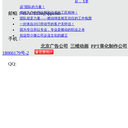
起，飞更
远”团队的力量！
燃动人心中所认同和追求的工匠精神！
邮箱：457178130@qq.com
团队就是力量——燃动缔造相互信任的工作氛围
一封来自2015劳动节的客户关怀信！
因为专注所以专业，专业是燃动的职业之本
创业型小微公司企业文化的建立
手机：
北京广告公司
三维动画
PPT美化制作公司
18066179号-2
QQ: