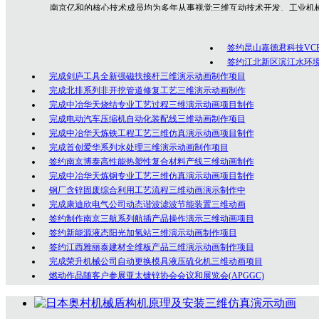
南京亿和
的核心技术成员均为多年从事视觉三维互动技术开发、工业机
专业技术人员，是一群勇于创新、充满激情的年轻人团队，在为众多客户的
制作经验！
签约昆山嘉德君科技VC
公司坚持以创意为核心的客户服务价值，秉承以专业技术为先导，以诚
签约江北新区滨江水环
完成剑庐工具全新强磁扶接杆三维演示动画制作项目
完成北排系列非开挖管道修复工艺三维演示动画制作
完成中冶华天烧结专业工艺过程三维演示动画项目制作
完成电动汽车压缩机自动化装配线三维动画制作项目
完成中冶华天炼铁工程工艺三维仿真演示动画项目制作
完成首创爱华系列水处理三维演示动画制作项目
签约南京博泰高性能热塑性复合材料产线三维动画制作
完成中冶华天炼钢专业工艺三维仿真演示动画项目制作
钢厂含锌固废综合利用工艺流程三维动画演示制作中
完成康迪欣电气公司动态谐波滤波节能装置三维动画
签约制作南京三航系列航插产品操作演示三维动画项目
签约新能源液态阳光加氢站三维演示动画制作项目
签约江西雅丽泰建材全维板产品三维演示动画制作项目
完成荣升机械公司自动更换模具液压硫化机三维动画项目
燃动作品随客户参展亚太镀锌协会会议和展览会(APGGC)