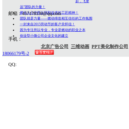
起，飞更
远”团队的力量！
燃动人心中所认同和追求的工匠精神！
邮箱：457178130@qq.com
团队就是力量——燃动缔造相互信任的工作氛围
一封来自2015劳动节的客户关怀信！
因为专注所以专业，专业是燃动的职业之本
创业型小微公司企业文化的建立
手机：
北京广告公司
三维动画
PPT美化制作公司
18066179号-2
QQ: