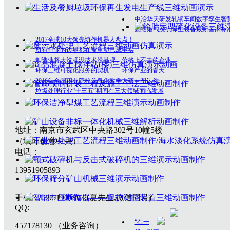
中冶华天研发轧钢车间数字孪生智
烧结烟气脱硫除尘装备最新国家标
2017全球10大领先协作机器人盘点！
所有行业的边界都在被重塑已成事实
制造业将大洗牌没技术没品牌、价格上不去的企业
环保三维可视化服务的契机——环保产业的春天
2016年全国职业院校信息化教学大赛一图让你
垃圾处理行业“十三五”期间在三大领域面临发展
地址：南京市玄武区中央路302号10幢5楼
（垠坤创意中央）
电话：
13951905893
手机：13951905893 (夏先生,微信同号)
QQ:
“在一
457178130 （业务咨询）