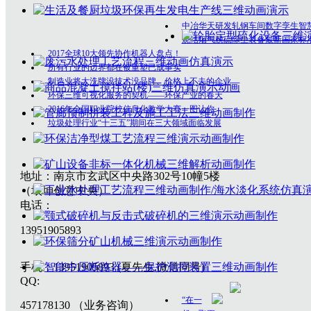
中冶华天研发轧钢车间数字孪生智
烧结烟气脱硫除尘装备最新国家标
2017全球10大领先协作机器人盘点！
所有行业的边界都在被重塑已成事实
制造业将大洗牌没技术没品牌、价格上不去的企业
环保三维可视化服务的契机——环保产业的春天
2016年全国职业院校信息化教学大赛一图让你
垃圾处理行业“十三五”期间在三大领域面临发展
地址：南京市玄武区中央路302号10幢5楼
（垠坤创意中央）
电话：
13951905893
手机：13951905893 (夏先生,微信同号)
QQ:
“在一
457178130 （业务咨询）