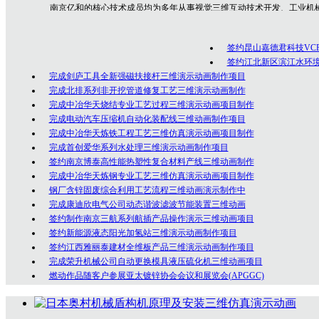
南京亿和
的核心技术成员均为多年从事视觉三维互动技术开发、工业机
专业技术人员，是一群勇于创新、充满激情的年轻人团队，在为众多客户的
制作经验！
签约昆山嘉德君科技VC
公司坚持以创意为核心的客户服务价值，秉承以专业技术为先导，以诚
签约江北新区滨江水环
完成剑庐工具全新强磁扶接杆三维演示动画制作项目
完成北排系列非开挖管道修复工艺三维演示动画制作
完成中冶华天烧结专业工艺过程三维演示动画项目制作
完成电动汽车压缩机自动化装配线三维动画制作项目
完成中冶华天炼铁工程工艺三维仿真演示动画项目制作
完成首创爱华系列水处理三维演示动画制作项目
签约南京博泰高性能热塑性复合材料产线三维动画制作
完成中冶华天炼钢专业工艺三维仿真演示动画项目制作
钢厂含锌固废综合利用工艺流程三维动画演示制作中
完成康迪欣电气公司动态谐波滤波节能装置三维动画
签约制作南京三航系列航插产品操作演示三维动画项目
签约新能源液态阳光加氢站三维演示动画制作项目
签约江西雅丽泰建材全维板产品三维演示动画制作项目
完成荣升机械公司自动更换模具液压硫化机三维动画项目
燃动作品随客户参展亚太镀锌协会会议和展览会(APGGC)