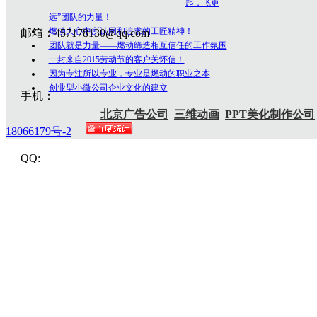
起，飞更
远”团队的力量！
燃动人心中所认同和追求的工匠精神！
邮箱：457178130@qq.com
团队就是力量——燃动缔造相互信任的工作氛围
一封来自2015劳动节的客户关怀信！
因为专注所以专业，专业是燃动的职业之本
创业型小微公司企业文化的建立
手机：
北京广告公司
三维动画
PPT美化制作公司
18066179号-2
QQ: