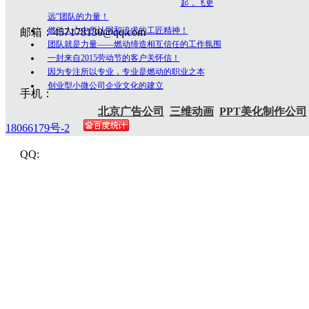
起，飞更
远”团队的力量！
燃动人心中所认同和追求的工匠精神！
邮箱：457178130@qq.com
团队就是力量——燃动缔造相互信任的工作氛围
一封来自2015劳动节的客户关怀信！
因为专注所以专业，专业是燃动的职业之本
创业型小微公司企业文化的建立
手机：
北京广告公司
三维动画
PPT美化制作公司
18066179号-2
QQ: