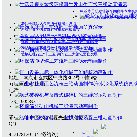
中冶华天研发轧钢车间数字孪生智
烧结烟气脱硫除尘装备最新国家标
2017全球10大领先协作机器人盘点！
所有行业的边界都在被重塑已成事实
制造业将大洗牌没技术没品牌、价格上不去的企业
环保三维可视化服务的契机——环保产业的春天
2016年全国职业院校信息化教学大赛一图让你
垃圾处理行业“十三五”期间在三大领域面临发展
地址：南京市玄武区中央路302号10幢5楼
（垠坤创意中央）
电话：
13951905893
手机：13951905893 (夏先生,微信同号)
QQ:
“在一
457178130 （业务咨询）