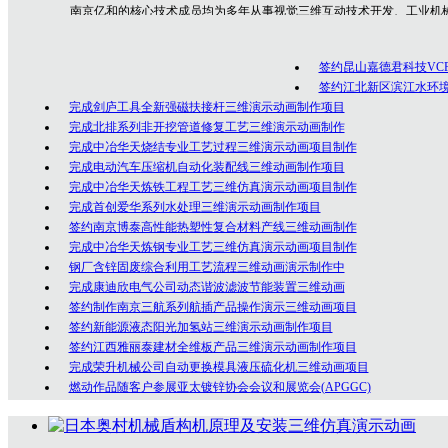
南京亿和
的核心技术成员均为多年从事视觉三维互动技术开发、工业机
专业技术人员，是一群勇于创新、充满激情的年轻人团队，在为众多客户的
制作经验！
签约昆山嘉德君科技VC
公司坚持以创意为核心的客户服务价值，秉承以专业技术为先导，以诚
签约江北新区滨江水环
完成剑庐工具全新强磁扶接杆三维演示动画制作项目
完成北排系列非开挖管道修复工艺三维演示动画制作
完成中冶华天烧结专业工艺过程三维演示动画项目制作
完成电动汽车压缩机自动化装配线三维动画制作项目
完成中冶华天炼铁工程工艺三维仿真演示动画项目制作
完成首创爱华系列水处理三维演示动画制作项目
签约南京博泰高性能热塑性复合材料产线三维动画制作
完成中冶华天炼钢专业工艺三维仿真演示动画项目制作
钢厂含锌固废综合利用工艺流程三维动画演示制作中
完成康迪欣电气公司动态谐波滤波节能装置三维动画
签约制作南京三航系列航插产品操作演示三维动画项目
签约新能源液态阳光加氢站三维演示动画制作项目
签约江西雅丽泰建材全维板产品三维演示动画制作项目
完成荣升机械公司自动更换模具液压硫化机三维动画项目
燃动作品随客户参展亚太镀锌协会会议和展览会(APGGC)