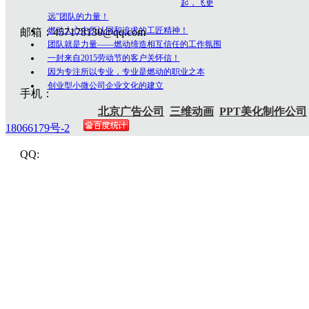
起，飞更
远”团队的力量！
燃动人心中所认同和追求的工匠精神！
邮箱：457178130@qq.com
团队就是力量——燃动缔造相互信任的工作氛围
一封来自2015劳动节的客户关怀信！
因为专注所以专业，专业是燃动的职业之本
创业型小微公司企业文化的建立
手机：
北京广告公司
三维动画
PPT美化制作公司
18066179号-2
QQ: