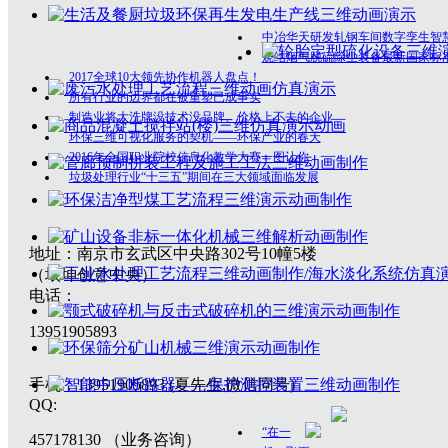
中冶华天研发轧钢车间数字孪生智
烧结烟气脱硫除尘装备最新国家标
2017全球10大领先协作机器人盘点！
所有行业的边界都在被重塑已成事实
制造业将大洗牌没技术没品牌、价格上不去的企业
环保三维可视化服务的契机——环保产业的春天
2016年全国职业院校信息化教学大赛一图让你
垃圾处理行业“十三五”期间在三大领域面临发展
地址：南京市玄武区中央路302号10幢5楼
（垠坤创意中央）
电话：
13951905893
手机：13951905893 (夏先生,微信同号)
QQ:
“在一
457178130 （业务咨询）