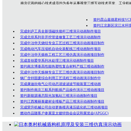
南京亿和
的核心技术成员均为多年从事视觉三维互动技术开发、工业机
专业技术人员，是一群勇于创新、充满激情的年轻人团队，在为众多客户的
制作经验！
签约昆山嘉德君科技VC
公司坚持以创意为核心的客户服务价值，秉承以专业技术为先导，以诚
签约江北新区滨江水环
完成剑庐工具全新强磁扶接杆三维演示动画制作项目
完成北排系列非开挖管道修复工艺三维演示动画制作
完成中冶华天烧结专业工艺过程三维演示动画项目制作
完成电动汽车压缩机自动化装配线三维动画制作项目
完成中冶华天炼铁工程工艺三维仿真演示动画项目制作
完成首创爱华系列水处理三维演示动画制作项目
签约南京博泰高性能热塑性复合材料产线三维动画制作
完成中冶华天炼钢专业工艺三维仿真演示动画项目制作
钢厂含锌固废综合利用工艺流程三维动画演示制作中
完成康迪欣电气公司动态谐波滤波节能装置三维动画
签约制作南京三航系列航插产品操作演示三维动画项目
签约新能源液态阳光加氢站三维演示动画制作项目
签约江西雅丽泰建材全维板产品三维演示动画制作项目
完成荣升机械公司自动更换模具液压硫化机三维动画项目
燃动作品随客户参展亚太镀锌协会会议和展览会(APGGC)