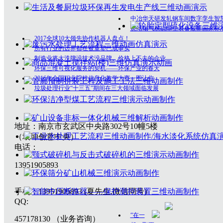
中冶华天研发轧钢车间数字孪生智
烧结烟气脱硫除尘装备最新国家标
2017全球10大领先协作机器人盘点！
所有行业的边界都在被重塑已成事实
制造业将大洗牌没技术没品牌、价格上不去的企业
环保三维可视化服务的契机——环保产业的春天
2016年全国职业院校信息化教学大赛一图让你
垃圾处理行业“十三五”期间在三大领域面临发展
地址：南京市玄武区中央路302号10幢5楼
（垠坤创意中央）
电话：
13951905893
手机：13951905893 (夏先生,微信同号)
QQ:
“在一
457178130 （业务咨询）