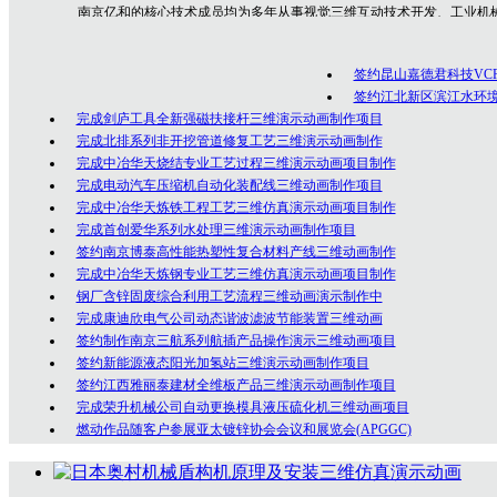
南京亿和
的核心技术成员均为多年从事视觉三维互动技术开发、工业机
专业技术人员，是一群勇于创新、充满激情的年轻人团队，在为众多客户的
制作经验！
签约昆山嘉德君科技VC
公司坚持以创意为核心的客户服务价值，秉承以专业技术为先导，以诚
签约江北新区滨江水环
完成剑庐工具全新强磁扶接杆三维演示动画制作项目
完成北排系列非开挖管道修复工艺三维演示动画制作
完成中冶华天烧结专业工艺过程三维演示动画项目制作
完成电动汽车压缩机自动化装配线三维动画制作项目
完成中冶华天炼铁工程工艺三维仿真演示动画项目制作
完成首创爱华系列水处理三维演示动画制作项目
签约南京博泰高性能热塑性复合材料产线三维动画制作
完成中冶华天炼钢专业工艺三维仿真演示动画项目制作
钢厂含锌固废综合利用工艺流程三维动画演示制作中
完成康迪欣电气公司动态谐波滤波节能装置三维动画
签约制作南京三航系列航插产品操作演示三维动画项目
签约新能源液态阳光加氢站三维演示动画制作项目
签约江西雅丽泰建材全维板产品三维演示动画制作项目
完成荣升机械公司自动更换模具液压硫化机三维动画项目
燃动作品随客户参展亚太镀锌协会会议和展览会(APGGC)