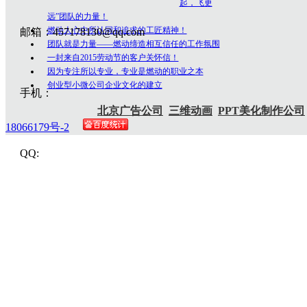
起，飞更
远”团队的力量！
燃动人心中所认同和追求的工匠精神！
邮箱：457178130@qq.com
团队就是力量——燃动缔造相互信任的工作氛围
一封来自2015劳动节的客户关怀信！
因为专注所以专业，专业是燃动的职业之本
创业型小微公司企业文化的建立
手机：
北京广告公司
三维动画
PPT美化制作公司
18066179号-2
QQ: