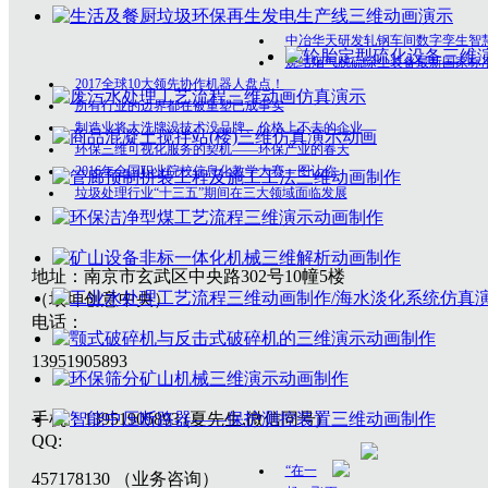
中冶华天研发轧钢车间数字孪生智
烧结烟气脱硫除尘装备最新国家标
2017全球10大领先协作机器人盘点！
所有行业的边界都在被重塑已成事实
制造业将大洗牌没技术没品牌、价格上不去的企业
环保三维可视化服务的契机——环保产业的春天
2016年全国职业院校信息化教学大赛一图让你
垃圾处理行业“十三五”期间在三大领域面临发展
地址：南京市玄武区中央路302号10幢5楼
（垠坤创意中央）
电话：
13951905893
手机：13951905893 (夏先生,微信同号)
QQ:
“在一
457178130 （业务咨询）