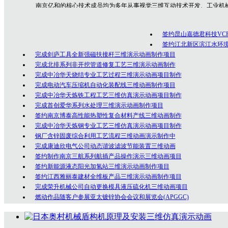
南京亿和
的核心技术成员均为多年从事视觉三维互动技术开发、工业机
专业技术人员，是一群勇于创新、充满激情的年轻人团队，在为众多客户的
制作经验！
签约昆山嘉德君科技VC
公司坚持以创意为核心的客户服务价值，秉承以专业技术为先导，以诚
签约江北新区滨江水环
完成剑庐工具全新强磁扶接杆三维演示动画制作项目
完成北排系列非开挖管道修复工艺三维演示动画制作
完成中冶华天烧结专业工艺过程三维演示动画项目制作
完成电动汽车压缩机自动化装配线三维动画制作项目
完成中冶华天炼铁工程工艺三维仿真演示动画项目制作
完成首创爱华系列水处理三维演示动画制作项目
签约南京博泰高性能热塑性复合材料产线三维动画制作
完成中冶华天炼钢专业工艺三维仿真演示动画项目制作
钢厂含锌固废综合利用工艺流程三维动画演示制作中
完成康迪欣电气公司动态谐波滤波节能装置三维动画
签约制作南京三航系列航插产品操作演示三维动画项目
签约新能源液态阳光加氢站三维演示动画制作项目
签约江西雅丽泰建材全维板产品三维演示动画制作项目
完成荣升机械公司自动更换模具液压硫化机三维动画项目
燃动作品随客户参展亚太镀锌协会会议和展览会(APGGC)