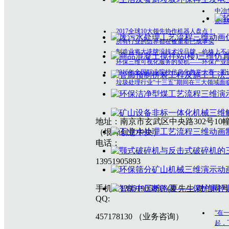
中冶
烧结
2017全球10大领先协作机器人盘点！
所有行业的边界都在被重塑已成事实
制造业将大洗牌没技术没品牌、价格上不
环保三维可视化服务的契机——环保产业
2016年全国职业院校信息化教学大赛一图
垃圾处理行业“十三五”期间在三大领域面
地址：南京市玄武区中央路302号10幢
（垠坤创意中央）
电话：
13951905893
手机：13951905893 (夏先生,微信同号
QQ:
“在
457178130 （业务咨询）
起，