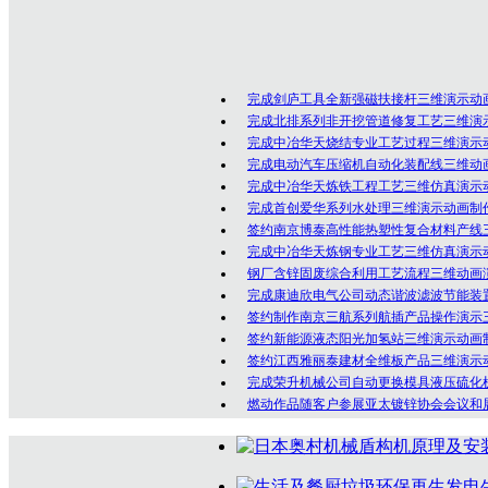
专业技术人员，是一群勇于创新、充满激情的
制作经验！
公司坚持以创意为核心的客户服务价值，秉
完成剑庐工具全新强磁扶接杆三维演示动
完成北排系列非开挖管道修复工艺三维演
完成中冶华天烧结专业工艺过程三维演示
完成电动汽车压缩机自动化装配线三维动
完成中冶华天炼铁工程工艺三维仿真演示
完成首创爱华系列水处理三维演示动画制
签约南京博泰高性能热塑性复合材料产线
完成中冶华天炼钢专业工艺三维仿真演示
钢厂含锌固废综合利用工艺流程三维动画
完成康迪欣电气公司动态谐波滤波节能装
签约制作南京三航系列航插产品操作演示
签约新能源液态阳光加氢站三维演示动画
签约江西雅丽泰建材全维板产品三维演示
完成荣升机械公司自动更换模具液压硫化
燃动作品随客户参展亚太镀锌协会会议和展览