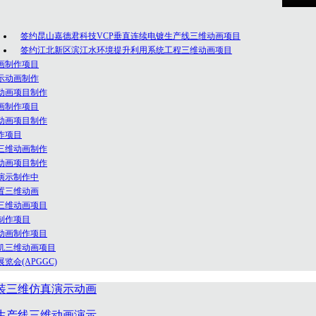
年轻人团队，在为众多客户的服务当中积累了丰富的创意策划和开发
签约昆山嘉德君科技VCP垂直连续电镀生产线三维动画项目
承以专业技术为先导，以诚信服务为己任的理念。
签约江北新区滨江水环境提升利用系统工程三维动画项目
画制作项目
示动画制作
动画项目制作
画制作项目
动画项目制作
作项目
三维动画制作
动画项目制作
演示制作中
置三维动画
三维动画项目
制作项目
动画制作项目
机三维动画项目
会(APGGC)