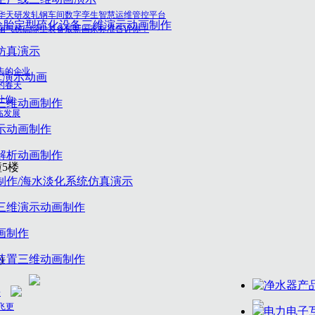
华天研发轧钢车间数字孪生智慧运维管控平台
烟气脱硫除尘装备最新国家标准告诉你！
去的企业
的春天
让你
临发展
5楼
)
工业及教学拍
一
飞更
燃动简