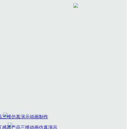
摄
工作与交流
介