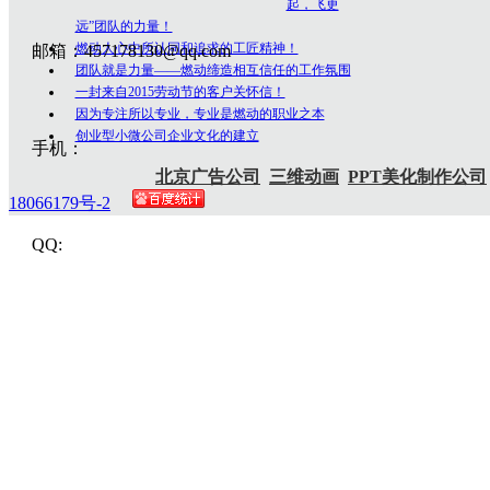
起，飞更
远”团队的力量！
燃动人心中所认同和追求的工匠精神！
邮箱：457178130@qq.com
团队就是力量——燃动缔造相互信任的工作氛围
一封来自2015劳动节的客户关怀信！
因为专注所以专业，专业是燃动的职业之本
创业型小微公司企业文化的建立
手机：
北京广告公司
三维动画
PPT美化制作公司
18066179号-2
QQ: