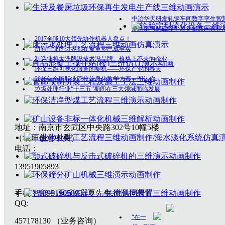
中冶华天研发轧钢车间数字孪生智
烧结烟气脱硫除尘装备最新国家标
2017全球10大领先协作机器人盘点！
所有行业的边界都在被重塑已成事实
制造业将大洗牌没技术没品牌、价格上不去的企业
环保三维可视化服务的契机——环保产业的春天
2016年全国职业院校信息化教学大赛一图让你
垃圾处理行业“十三五”期间在三大领域面临发展
地址：南京市玄武区中央路302号10幢5楼
（垠坤创意中央）
电话：
13951905893
手机：13951905893 (夏先生,微信同号)
QQ:
“在一
457178130 （业务咨询）