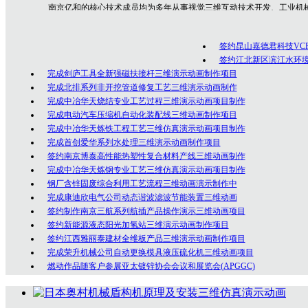
南京亿和
的核心技术成员均为多年从事视觉三维互动技术开发、工业机
专业技术人员，是一群勇于创新、充满激情的年轻人团队，在为众多客户的
制作经验！
签约昆山嘉德君科技VC
公司坚持以创意为核心的客户服务价值，秉承以专业技术为先导，以诚
签约江北新区滨江水环
完成剑庐工具全新强磁扶接杆三维演示动画制作项目
完成北排系列非开挖管道修复工艺三维演示动画制作
完成中冶华天烧结专业工艺过程三维演示动画项目制作
完成电动汽车压缩机自动化装配线三维动画制作项目
完成中冶华天炼铁工程工艺三维仿真演示动画项目制作
完成首创爱华系列水处理三维演示动画制作项目
签约南京博泰高性能热塑性复合材料产线三维动画制作
完成中冶华天炼钢专业工艺三维仿真演示动画项目制作
钢厂含锌固废综合利用工艺流程三维动画演示制作中
完成康迪欣电气公司动态谐波滤波节能装置三维动画
签约制作南京三航系列航插产品操作演示三维动画项目
签约新能源液态阳光加氢站三维演示动画制作项目
签约江西雅丽泰建材全维板产品三维演示动画制作项目
完成荣升机械公司自动更换模具液压硫化机三维动画项目
燃动作品随客户参展亚太镀锌协会会议和展览会(APGGC)