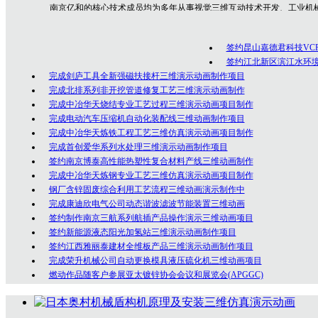
南京亿和
的核心技术成员均为多年从事视觉三维互动技术开发、工业机
专业技术人员，是一群勇于创新、充满激情的年轻人团队，在为众多客户的
制作经验！
签约昆山嘉德君科技VC
公司坚持以创意为核心的客户服务价值，秉承以专业技术为先导，以诚
签约江北新区滨江水环
完成剑庐工具全新强磁扶接杆三维演示动画制作项目
完成北排系列非开挖管道修复工艺三维演示动画制作
完成中冶华天烧结专业工艺过程三维演示动画项目制作
完成电动汽车压缩机自动化装配线三维动画制作项目
完成中冶华天炼铁工程工艺三维仿真演示动画项目制作
完成首创爱华系列水处理三维演示动画制作项目
签约南京博泰高性能热塑性复合材料产线三维动画制作
完成中冶华天炼钢专业工艺三维仿真演示动画项目制作
钢厂含锌固废综合利用工艺流程三维动画演示制作中
完成康迪欣电气公司动态谐波滤波节能装置三维动画
签约制作南京三航系列航插产品操作演示三维动画项目
签约新能源液态阳光加氢站三维演示动画制作项目
签约江西雅丽泰建材全维板产品三维演示动画制作项目
完成荣升机械公司自动更换模具液压硫化机三维动画项目
燃动作品随客户参展亚太镀锌协会会议和展览会(APGGC)