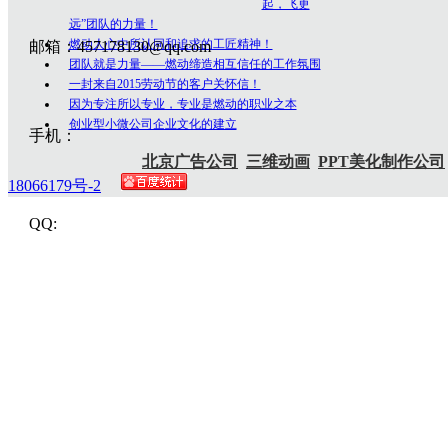
起，飞更
远”团队的力量！
燃动人心中所认同和追求的工匠精神！
邮箱：457178130@qq.com
团队就是力量——燃动缔造相互信任的工作氛围
一封来自2015劳动节的客户关怀信！
因为专注所以专业，专业是燃动的职业之本
创业型小微公司企业文化的建立
手机：
北京广告公司
三维动画
PPT美化制作公司
18066179号-2
QQ: