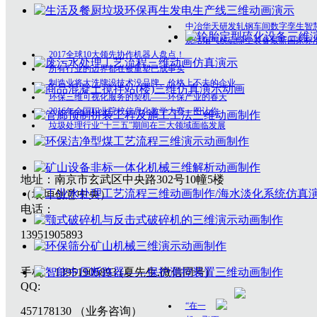
中冶华天研发轧钢车间数字孪生智
烧结烟气脱硫除尘装备最新国家标
2017全球10大领先协作机器人盘点！
所有行业的边界都在被重塑已成事实
制造业将大洗牌没技术没品牌、价格上不去的企业
环保三维可视化服务的契机——环保产业的春天
2016年全国职业院校信息化教学大赛一图让你
垃圾处理行业“十三五”期间在三大领域面临发展
地址：南京市玄武区中央路302号10幢5楼
（垠坤创意中央）
电话：
13951905893
手机：13951905893 (夏先生,微信同号)
QQ:
“在一
457178130 （业务咨询）