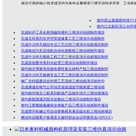
南京亿和
的核心技术成员均为多年从事视觉三维互动技术开发、工业机
专业技术人员，是一群勇于创新、充满激情的年轻人团队，在为众多客户的
制作经验！
签约昆山嘉德君科技VC
公司坚持以创意为核心的客户服务价值，秉承以专业技术为先导，以诚
签约江北新区滨江水环
完成剑庐工具全新强磁扶接杆三维演示动画制作项目
完成北排系列非开挖管道修复工艺三维演示动画制作
完成中冶华天烧结专业工艺过程三维演示动画项目制作
完成电动汽车压缩机自动化装配线三维动画制作项目
完成中冶华天炼铁工程工艺三维仿真演示动画项目制作
完成首创爱华系列水处理三维演示动画制作项目
签约南京博泰高性能热塑性复合材料产线三维动画制作
完成中冶华天炼钢专业工艺三维仿真演示动画项目制作
钢厂含锌固废综合利用工艺流程三维动画演示制作中
完成康迪欣电气公司动态谐波滤波节能装置三维动画
签约制作南京三航系列航插产品操作演示三维动画项目
签约新能源液态阳光加氢站三维演示动画制作项目
签约江西雅丽泰建材全维板产品三维演示动画制作项目
完成荣升机械公司自动更换模具液压硫化机三维动画项目
燃动作品随客户参展亚太镀锌协会会议和展览会(APGGC)