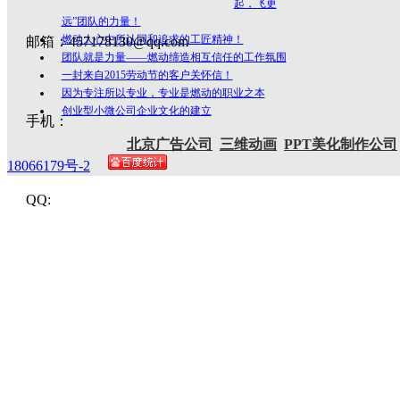
起，飞更
远”团队的力量！
燃动人心中所认同和追求的工匠精神！
邮箱：457178130@qq.com
团队就是力量——燃动缔造相互信任的工作氛围
一封来自2015劳动节的客户关怀信！
因为专注所以专业，专业是燃动的职业之本
创业型小微公司企业文化的建立
手机：
北京广告公司
三维动画
PPT美化制作公司
18066179号-2
QQ: