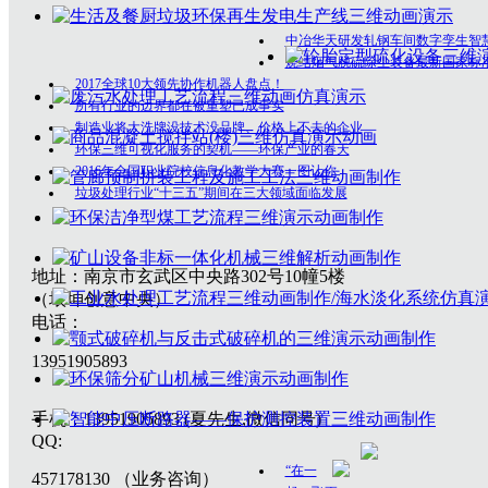
中冶华天研发轧钢车间数字孪生智
烧结烟气脱硫除尘装备最新国家标
2017全球10大领先协作机器人盘点！
所有行业的边界都在被重塑已成事实
制造业将大洗牌没技术没品牌、价格上不去的企业
环保三维可视化服务的契机——环保产业的春天
2016年全国职业院校信息化教学大赛一图让你
垃圾处理行业“十三五”期间在三大领域面临发展
地址：南京市玄武区中央路302号10幢5楼
（垠坤创意中央）
电话：
13951905893
手机：13951905893 (夏先生,微信同号)
QQ:
“在一
457178130 （业务咨询）