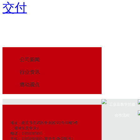
交付
公司新闻
行业资讯
燃动观点
工业及教学拍摄
合作流程
地址：南京市玄武区中央路302号10幢5楼
（垠坤创意中央）
电话：13951905893
手机：13951905893 (夏先生,微信同号)